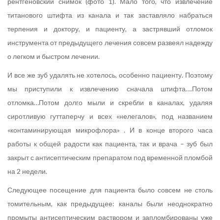
рентгеновский снимок (фото 1). Мало того, что извлечение
титанового штифта из канала и так заставляло набраться
терпения и доктору, и пациенту, а застрявший отломок
инструмента от предыдущего лечения совсем развеял надежду
о легком и быстром лечении.
И все же зуб удалять не хотелось, особенно пациенту. Поэтому
мы приступили к извлечению сначала штифта….Потом
отломка…Потом долго мыли и скребли в каналах, удаляя
сиротливую гуттаперчу и всех «нелегалов», под названием
«контаминирующая микрофлора» . И в конце второго часа
работы к общей радости как пациента, так и врача – зуб был
закрыт с антисептическим препаратом под временной пломбой
на 2 недели.
Следующее посещение для пациента было совсем не столь
томительным, как предыдущее: каналы были неоднократно
промыты антисептическим раствором и запломбированы уже