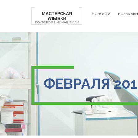
Перейти
к
МАСТЕРСКАЯ
НОВОСТИ
ВОЗМОЖН
основному
УЛЫБКИ
Main
содержанию
ДОКТОРОВ ЦИЦИАШВИЛИ
naviga
ФЕВРАЛЯ 201