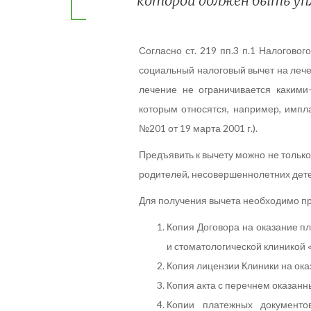
которой должен быть упл
Согласно ст. 219 пп.3 п.1 Налогово
социальный налоговый вычет на лечен
лечение не ограничивается какими
которым относятся, например, импл
№201 от 19 марта 2001 г.).
Предъявить к вычету можно не только 
родителей, несовершеннолетних детей
Для получения вычета необходимо п
Копия Договора на оказание п
и стоматологической клиникой 
Копия лицензии Клиники на ока
Копия акта с перечнем оказанны
Копии платежных документо