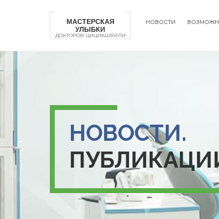
Перейти
к
МАСТЕРСКАЯ
НОВОСТИ
ВОЗМОЖН
основному
УЛЫБКИ
Main
содержанию
ДОКТОРОВ ЦИЦИАШВИЛИ
naviga
НОВОСТИ.
ПУБЛИКАЦИ