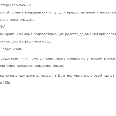
стерская улыбки»;
зца об оплате медицинских услуг для предоставления в налогов
 налогоплательщика);
ДФЛ;
ие, браке, или иные подтверждающие родство документы при опла
енка, супруга, родителя и т.д.;
 – оригинал.
редоставят или помогут подготовить специалисты нашей клиник
ли подготавливаете самостоятельно.
исленные документы, позволят Вам получить налоговый вычет
а 13%
.