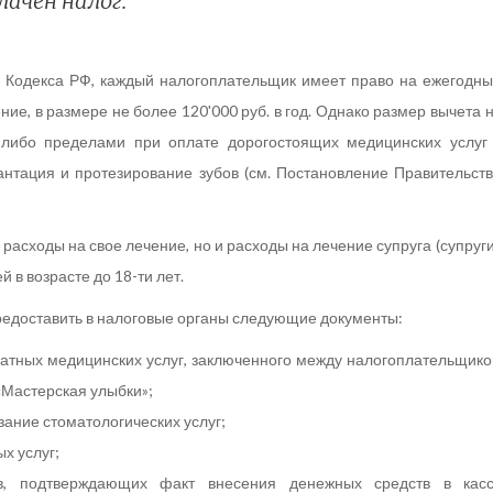
ачен налог.
го Кодекса РФ, каждый налогоплательщик имеет право на ежегодн
ие, в размере не более 120'000 руб. в год. Однако размер вычета 
-либо пределами при оплате дорогостоящих медицинских услуг
антация и протезирование зубов (см. Постановление Правительст
расходы на свое лечение, но и расходы на лечение супруга (супруги
 в возрасте до 18-ти лет.
редоставить в налоговые органы следующие документы:
латных медицинских услуг, заключенного между налогоплательщик
«Мастерская улыбки»;
зание стоматологических услуг;
х услуг;
в, подтверждающих факт внесения денежных средств в кас