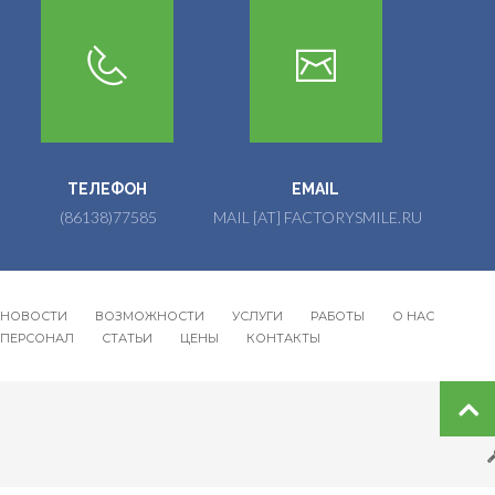
ТЕЛЕФОН
EMAIL
(86138)77585
MAIL [AT] FACTORYSMILE.RU
НОВОСТИ
ВОЗМОЖНОСТИ
УСЛУГИ
РАБОТЫ
О НАС
Footer
ПЕРСОНАЛ
СТАТЬИ
ЦЕНЫ
КОНТАКТЫ