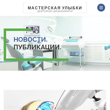
Перейти
к
МАСТЕРСКАЯ УЛЫБКИ
ДОКТОРОВ ЦИЦИАШВИЛИ
основному
содержанию
НОВОСТИ.
ПУБЛИКАЦИИ.