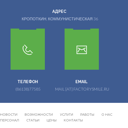
АДРЕС
КРОПОТКИН, КОММУНИСТИЧЕСКАЯ 36
ТЕЛЕФОН
EMAIL
(86138)77585
MAIL [AT] FACTORYSMILE.RU
НОВОСТИ
ВОЗМОЖНОСТИ
УСЛУГИ
РАБОТЫ
О НАС
Footer
ПЕРСОНАЛ
СТАТЬИ
ЦЕНЫ
КОНТАКТЫ