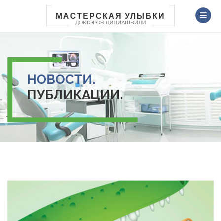
Перейти
к
МАСТЕРСКАЯ УЛЫБКИ
ДОКТОРОВ ЦИЦИАШВИЛИ
основному
содержанию
НОВОСТИ.
ПУБЛИКАЦИИ.