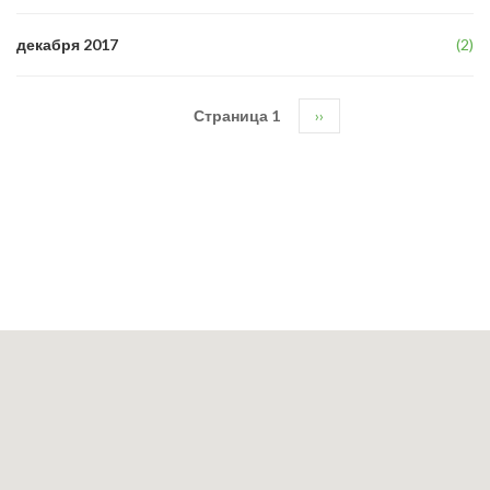
декабря 2017
(2)
Страница 1
Следующая
››
Нумерация
страница
страниц