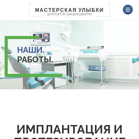
Перейти
к
МАСТЕРСКАЯ УЛЫБКИ
ДОКТОРОВ ЦИЦИАШВИЛИ
основному
содержанию
НАШИ.
РАБОТЫ.
ИМПЛАНТАЦИЯ И