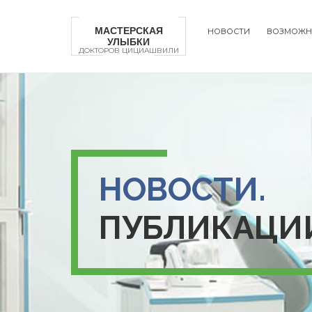
Перейти
к
МАСТЕРСКАЯ
НОВОСТИ
ВОЗМОЖН
основному
УЛЫБКИ
Main
содержанию
ДОКТОРОВ ЦИЦИАШВИЛИ
naviga
НОВОСТИ.
ПУБЛИКАЦИ