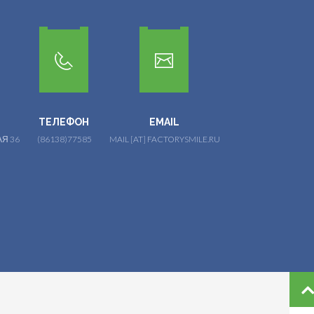
ТЕЛЕФОН
EMAIL
Я 36
(86138)77585
MAIL [AT] FACTORYSMILE.RU