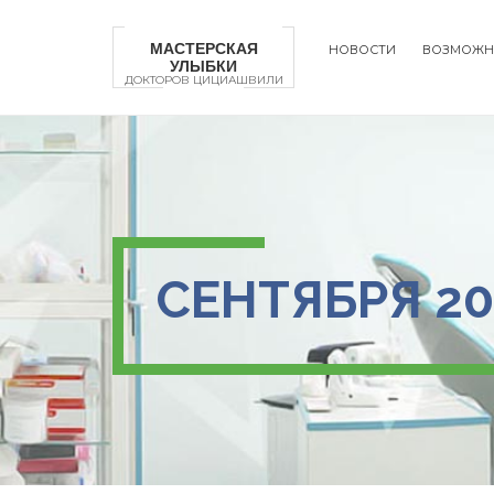
Перейти
к
МАСТЕРСКАЯ
НОВОСТИ
ВОЗМОЖН
основному
УЛЫБКИ
Main
содержанию
ДОКТОРОВ ЦИЦИАШВИЛИ
naviga
СЕНТЯБРЯ 20