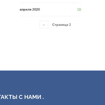
апреля 2020
(2)
Предыдущая
‹‹
Страница 2
Нумерация
страница
страниц
ТАКТЫ С НАМИ .