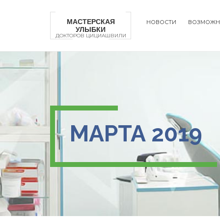
Перейти
к
МАСТЕРСКАЯ
НОВОСТИ
ВОЗМОЖН
основному
УЛЫБКИ
Main
содержанию
ДОКТОРОВ ЦИЦИАШВИЛИ
naviga
МАРТА 2019