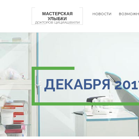
Перейти
к
МАСТЕРСКАЯ
НОВОСТИ
ВОЗМОЖН
основному
УЛЫБКИ
Main
содержанию
ДОКТОРОВ ЦИЦИАШВИЛИ
naviga
ДЕКАБРЯ 201