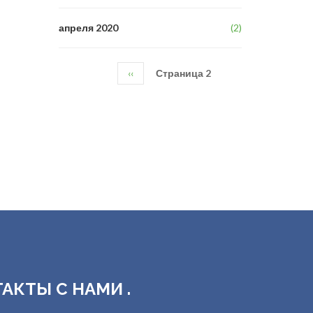
апреля 2020
(2)
Предыдущая
‹‹
Страница 2
Нумерация
страница
страниц
ТАКТЫ С НАМИ .