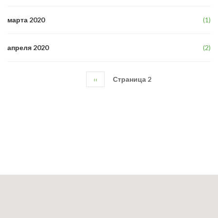
марта 2020
(1)
апреля 2020
(2)
Предыдущая
‹‹
Страница 2
Нумерация
страница
страниц