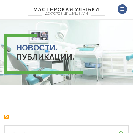
Перейти
к
МАСТЕРСКАЯ УЛЫБКИ
ДОКТОРОВ ЦИЦИАШВИЛИ
основному
содержанию
НОВОСТИ.
ПУБЛИКАЦИИ.