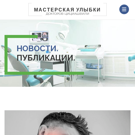
Перейти
к
МАСТЕРСКАЯ УЛЫБКИ
ДОКТОРОВ ЦИЦИАШВИЛИ
основному
содержанию
НОВОСТИ.
ПУБЛИКАЦИИ.