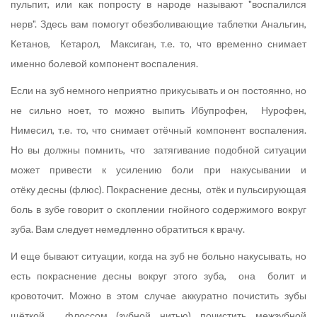
пульпит, или как попросту в народе называют "воспалился
нерв". Здесь вам помогут обезболивающие таблетки Анальгин,
Кетанов, Кетарол, Максиган, т.е. то, что временно снимает
именно болевой компонент воспаления.
Если на зуб немного неприятно прикусывать и он постоянно, но
не сильно ноет, то можно выпить Ибупрофен, Нурофен,
Нимесил, т.е. то, что снимает отёчный компонент воспаления.
Но вы должны помнить, что затягивание подобной ситуации
может привести к усилению боли при накусывании и
отёку десны (флюс). Покраснение десны, отёк и пульсирующая
боль в зубе говорит о скоплении гнойного содержимого вокруг
зуба. Вам следует немедленно обратиться к врачу.
И еще бывают ситуации, когда на зуб не больно накусывать, но
есть покраснение десны вокруг этого зуба, она болит и
кровоточит. Можно в этом случае аккуратно почистить зубы
щёткой, флоссом (зубной нитью) почистить межзубной